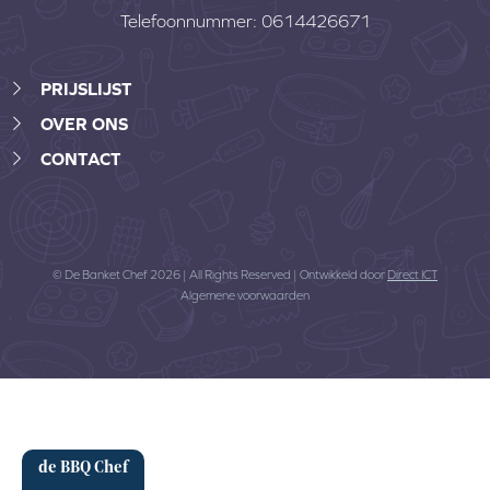
Telefoonnummer:
0614426671
PRIJSLIJST
OVER ONS
CONTACT
© De Banket Chef 2026 | All Rights Reserved | Ontwikkeld door
Direct ICT
Algemene voorwaarden
de BBQ Chef